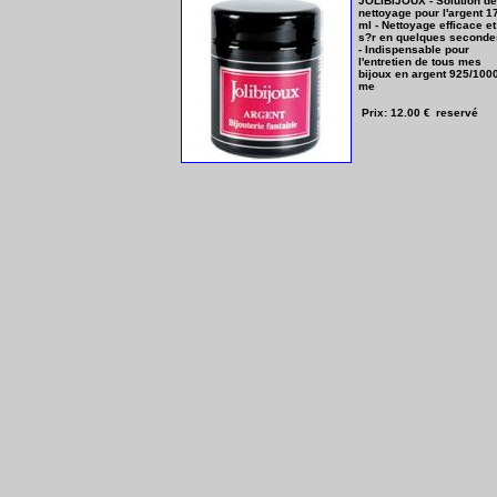
JOLIBIJOUX - Solution de
nettoyage pour l'argent 1
ml - Nettoyage efficace et
s?r en quelques seconde
- Indispensable pour
l'entretien de tous mes
bijoux en argent 925/100
me
Prix: 12.00 €
reservé
BRACELET "MARGOT" -
Compos? de 9 cages
faites ? la main en
PLAQUE OR 585/1000?m
et AGATE ROSE FUCHSI
de 8mm- Fermoir
mousqueton, appr?ts et
cha?nette d?aisance tout
PLAQUE OR 585/1000?m
-Longueur 22cm r?glable
Poids 13gr
Prix: 110.00 €