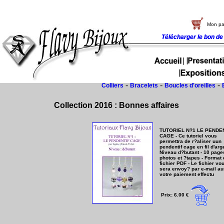
Mon pa
Télécharger le bon 
Télécharger le bon 
-
-
-
Colliers
Bracelets
Boucles d'oreilles
Collection 2016 : Bonnes affaires
TUTORIEL N?1 LE PENDE
CAGE - Ce tutoriel vous
permettra de r?aliser uun
pendentif cage en fil d'arge
Niveau d?butant - 10 page
photos et ?tapes - Format
fichier PDF - Le fichier vo
sera envoy? par e-mail au
votre paiement effectu
Prix: 6.00 €