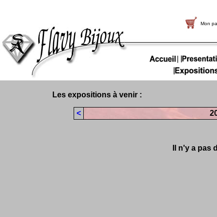
Mon pa
Les expositions à venir :
<
2
Il n'y a pas 