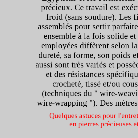
précieux. Ce travail est exéc
froid (sans soudure). Les f
assemblés pour sertir parfaite
ensemble à la fois solide e
employées diffèrent selon la 
dureté, sa forme, son poids et
aussi sont très variés et poss
et des résistances spécifiqu
crocheté, tissé et/ou cou
(techniques du " wire-weavin
wire-wrapping "). Des mètres d
sont alors nécessaires pour ré
Quelques astuces pour l'entret
plus épais peut sertir solide
en pierres précieuses e
pour créer une forme spéci