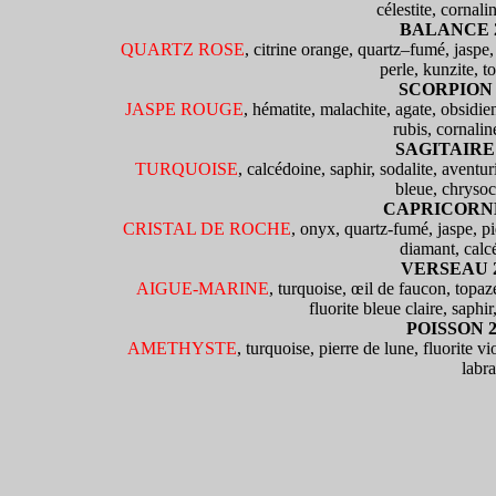
célestite, cornali
BALANCE 24
QUARTZ ROSE
, citrine orange, quartz–fumé, jaspe,
perle, kunzite, t
SCORPION 24
JASPE ROUGE
, hématite, malachite, agate, obsidie
rubis, cornalin
SAGITAIRE 2
TURQUOISE
, calcédoine, saphir, sodalite, aventu
bleue, chrysoc
CAPRICORNE 2
CRISTAL DE ROCHE
, onyx, quartz-fumé, jaspe, pi
diamant, calc
VERSEAU 21
AIGUE-MARINE
, turquoise, œil de faucon, topaz
fluorite bleue claire, saphir
POISSON 20
AMETHYSTE
, turquoise, pierre de lune, fluorite vi
labra