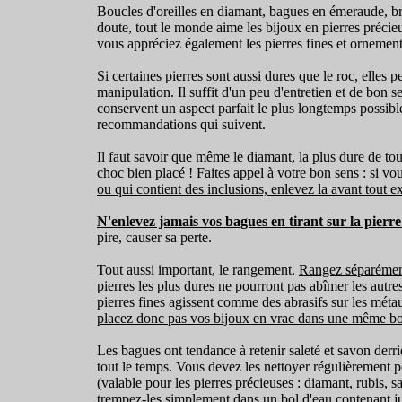
sculpture "). Après la réalis
Boucles d'oreilles en diamant, bagues en émeraude, br
doute, tout le monde aime les bijoux en pierres précie
polissage. Les bijoux pass
vous appréciez également les pierres fines et ornement
tonneau de lapidaire rempli de
Si certaines pierres sont aussi dures que le roc, ell
rigidifie le métal à cœur et lu
manipulation. Il suffit d'un peu d'entretien et de bon 
conservent un aspect parfait le plus longtemps possibl
mesure et réalise ainsi des
recommandations qui suivent.
précieuses, pierres gemme
Il faut savoir que même le diamant, la plus dure de tou
organiques (ambre, corail,
choc bien placé ! Faites appel à votre bon sens :
si vo
ou qui contient des inclusions, enlevez la avant tout e
systématiqu
N'enlevez jamais vos bagues en tirant sur la pierre
pire, causer sa perte.
-------------------------------------
Tout aussi important, le rangement.
Rangez séparémen
pierres les plus dures ne pourront pas abîmer les autres
-----------------
pierres fines agissent comme des abrasifs sur les métau
placez donc pas vos bijoux en vrac dans une même boî
Les bagues ont tendance à retenir saleté et savon derriè
tout le temps. Vous devez les nettoyer régulièrement po
(valable pour les pierres précieuses :
diamant, rubis, s
trempez-les simplement dans un bol d'eau contenant jus