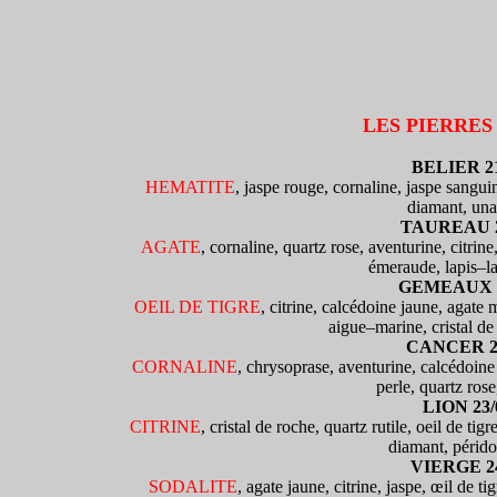
LES PIERRES
BELIER 21
HEMATITE
, jaspe rouge, cornaline, jaspe sangui
diamant, una
TAUREAU 21
AGATE
, cornaline, quartz rose, aventurine, citrin
émeraude, lapis–la
GEMEAUX 21
OEIL DE TIGRE
, citrine, calcédoine jaune, agate
aigue–marine, cristal de 
CANCER 22/
CORNALINE
, chrysoprase, aventurine, calcédoine 
perle, quartz rose
LION 23/
CITRINE
, cristal de roche, quartz rutile, oeil de ti
diamant, péridot
VIERGE 24
SODALITE
, agate jaune, citrine, jaspe, œil de t